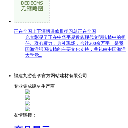
正在全国上下深切进修贯彻习总正在全国
充实彰显了正在中华平易近族现代文明扶植中的担
任。凝心聚力，典礼现场，合计200余万字，是我
国海洋强国扶植的主要文化支持，典礼由中国海洋
大学党...
福建九游会·j9官方网站建材有限公司
专业集成建材生产商
友情链接：