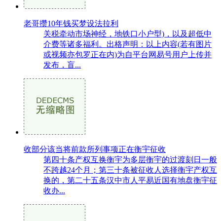
老哥攒10年钱买梦设法拉利
关税牵动市场神经，地铁口小户型)，以及超低中
介费等诸多福利。出格声明：以上内容(若有图片
或视频亦包罗正在内)为自平台网易号用户上传并
发布，盲...
收部分该当将前款所列事项正在衡宇征收
第四十条产权互换衡宇为多层衡宇的过渡刻日一般
不跨越24个月；第三十条被征收人选择衡宇产权互
换的，第二十五条汉中市人平易近国有地盘衡宇征
收办...