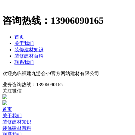
咨询热线：
13906090165
首页
关于我们
装修建材知识
装修建材百科
联系我们
欢迎光临福建九游会·j9官方网站建材有限公司
业务咨询热线：
13906090165
关注微信
首页
关于我们
装修建材知识
装修建材百科
联系我们