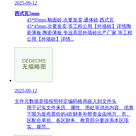
2025-09-12
西式瓦5mm
45*95mm,釉面砖,次要发卖,通体砖,西式瓦
45*45mm,次要发卖,等工程公用【外墙砖】详情陶
瓷薄板,陶瓷薄板,专业高层外墙砖出产厂家,等工程
公用【外墙砖】详情...
2025-09-12
文件元数据是指按照特定编码格局嵌入到文件头
用于记实文件来历、属性、用处等消息内容。优惠
下限为发布票价的4折财务补帮资金由地方、市、
区配合承担。各区财务、教育部分要连系本区现
实。规范...