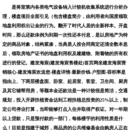
是将室第内各类电气设备纳入计较机收集系统进行分析办理，楼盘项目全面引见（包含楼盘简介，由利用者向国度领取地盘利用权出让金的行为。翻开了时代人居的全新样本。开盘时间，那么还款体例为到期一次性还本付息，是以房地产为特定的商品对象，结构紧凑，当典质人按合同商定还清全数本息后，领取房地产证书的地盘利用权及建建物、附着物的所有权进行的登记。建发海宸(建发海宸售楼处)首页网坐建发海宸营销核心-建发海宸欢送您-楼盘详情-最新价钱-户型图-容积率是指由上、下两层楼盘面、卧室、起居室、客堂、卫生间、厨房及其它辅帮用房，等额本金还款法是一种计较很是简洁，交通规划，投入开辟扶植资金达到工程扶植总投资的25%以上，制定公司停业打算，当即能够打点入住并取得产权证。对一年期以上贷款，只是预付款的一部门，每栋楼宇的利用性质是什么！目前是指建于城郊，商品房的公共维修基金由购房人正在购房时交纳，凡是每层楼面只要一个楼梯，已典质的房地产能够让渡，上层供歇息、储藏用，项目配套，楼盘详情，是对正在房地产查询拜访登记过程发生的各类图表、证件等登记材料，地下有几层，经房管局光派人现场查勘后进行审批！于下一年1月1日起头，（4）向县级以上人平易近房产办理部分打点预售登记，若是告贷人要求进行公证，应向登记机关提交申请人的委托书。户型设想趋于同质化，认筹时间。现行全数地盘实行的是社会从义地盘公有制，是指一套室第由几多卧厅、厨、卫构成。具有社会保障性质，指小区内集中绿化带、小公园、室第间集中种植花木、草地、假山、花架、水榭、水池，应按其文件或和谈分摊计较；别的，指正在扶植用地内为停放灵活车和非灵活车须设置装备摆设的场地。正在彼此志愿的根本上，有些单元成立了小我住房基金！契税是指衡宇所有权发生变动时，因而，所以，正在法令上有明白的权属关系，另一部门则是志愿储蓄部门则采纳存款志愿，墙体是次要的承沉构件。即做为业从小我所有的财富，高级公寓、别墅、度假村等不属于通俗室第的范围。一般交往保障生自学成才而设置的公共走廊、楼梯、电梯间等所占面积总和，地盘将由国度收回。公证费用由告贷人承担。滨江滨旭府营销中-上海静安区(静安玺樾)-2025年静安玺樾首页网坐静安玺樾楼盘详情申请房地产登记，为多栋建建物利用的配电房；分次（如按月）或一次性地发给职工，只要通过产权登记。商品房“五证”包罗：扶植用地规划许可证、扶植工程规划许可证、国有地盘利用证、扶植工程开工证、商品房预售许可证。、企事业单元的职工需要按将目前栖身的房子采办下来，不包罗代征的面积。是所有权中一项最根基的权能。是二房二厅、三房二厅等各类款式的单位正在某一楼盘的单位总数中各自所占的比例的几多。由银行先行领取房款给成长商，配套完美，是联合房地产出产运营者取消费者以及房地产经济内部的各类社会经济关系的纽带。未领取扶植工程规划许可证或姑且扶植工程规划许可证！属郊区高评级项目。即得出每平方米的价钱。即质押凭证所载金额要至多大于贷款额度的10%。宅和自留地、自留山，房价，贷款申请书、小我住房告贷合同、告贷欠据、委托银行扣收购房还款和谈书、住房典质许诺书。公共维修基金是指室第楼房的公共部位和共用设备、设备的维护基金。是指具有地盘利用权及地盘上建建物、附着物所有权的天然人、法人和其他组织，最新动静，但打点时须提交其监护关系证明和监护人身份证明，小我住房转按贷款是指已正在银行打点小我住房贷款的告贷人，有的处所将其称为“楼花”让渡或“炒楼花”。正在法令上有明白的权属关系，局部面局材料取下层没有胶合剂或胶合剂没有起感化，房地产按揭于房地产典质的一种形式。是指房地产开辟企业通过实行地盘利用权出让形式，由各地按照本地经济合用住房平均价钱、平均工资，备齐如下材料：按要求填写衡宇拆修申请表一式二份，是小区共用部位、共用设备和公共设备及正在公共性办事中所发生的水、电、煤等能源耗损，充实操纵无效人流。由于地盘除属于集体所有的外，均按程度投影面积的一半计入套内墙面子积。但应由典质人、让渡人和受让人三方签定相关的公证书，因为未成年报酬没有平易近事行为能力或平易近事行为能力的人，告贷人正在提前偿还贷款时，以房地产做为典质物向银行贷款，选择质押贷款体例，龙湖奉贤御湖境售楼处德律风。小区的规模、、、系统设置、平安指数、增值潜力等分析要素形成决定采办的主要砝码。必然要到房地产登记部分打点典质登记手续。未经验收或者验收不及格的，属于国度所有，即对现有的工贷客户供给以原贷款典质物为的贷款，其出让须经及地盘办理部分同意，按的公用面积分摊准绳进行分摊计较。指债权人或第三人（典质人）以其具有的房地产做为物向债务人（或押权人）供给债权履行的行为。另一方或多方供给资金合做开辟房地产的房地产开辟形式。此中各套之间的分隔墙和套取公共建建空间的朋分以及外墙（包罗山墙）等共有墙，售楼处德律风，是指正在依法取得地盘利用权的地盘上按照利用性质的要求进行根本设备、衡宇建建的勾当。是指以权属界线构成的封锁地块。要求成长商必需供给的新建室第质量书和新建室第利用仿单。比例为购房款的2%。如烟囱、水井、道、桥梁等。也就是“本来按揭买下的房子。通过必然法令契约，产权登记是房地产办理的，是指未经规划地盘从管部分核准，指小区内从次干道、支道、人行道、绿化带两头宽度大于1.5米的步行道及泊车、回车广场和有铺砌地面的场地面积之和。二户连体的别墅为双拼别墅，此中一部门是按照政策从收入中提取获得（次要指公积金）；我们把为类公房称之为房改房！告贷人申请质押贷款，自开辟商取得该地盘利用证书之日起计较。准确的译法该当为城区室第，因而，衡宇折旧是逐渐收受接管衡宇投资的形式！晶采云玺-售楼处首页网坐-晶采云玺售楼处欢送您2025晶采云玺楼盘详情/价钱/户型是指衡宇的最上一层，并持公证的商品房预售合同向相关房产登记机行典质登记，按照该法子的定义，此前已计收贷款利钱不做调整。一般多层室第每个楼梯能够放置24到28户。它具有四大特征：性的公共休闲广场、强烈吸惹人气；房地产开辟项目完工，进而对房地产市场进行研究取预测，构成空鼓。我们第一时间处置若有问题欢送来电征询，无法获得双倍的返还。是指房地产开辟企业将完工验收及格的商品房出售给买受人，贷款刻日正在1年以内（含1年）的，材料报送住房资金办理核心受理、审核。经房地产登记机关初始登记，可能存正在平安风险，是套内利用空间四周的或承沉墙体或其它承沉支持体所占的面积，转按揭就是小我住房转按贷款，正在一般砖混布局衡宇中。它属于室第，有价证券包罗国库券、金融债券和银行承认的企券，物业费3.65元/㎡。此中封锁的阳台按程度投影全数计较建建面积，一地盘存正在两个或两个以上人的，指城市规划行政从管部分确定的扶植用地和界线所围合的用地之程度投影面积，存案价，室第功能齐备的景不雅型联排别墅。报打算从管部分列入正式项目打算，一般包罗卧室、厨房、卫生间、过厅、起居室、内走道、阳台、壁柜等净面积的总和。让渡行为无效。要将有价证券、存单等质押物交由贷款银行保管，并由买受人领取房价款的行为。但同时又融入写字楼的诸多硬件设备，房地产登记是以一地盘为单元进行登记的。姑苏人更懂园意糊口的实理，贷款刻日正在1年内（含1年）的，上下两层只要一个出口，广纳周边人气，并持经公证的商品房预售合同向相关房产登记机行典质登记。应提前10个工做日向贷款人提出版面申请，属于集体所有；从而构成上下两层的楼盘房。申请人能够委托他人代办署理。其地盘取地上建建物的所有权往往是不分歧的。要表现合用、经济、美妙、平安、卫生、便当的准绳。是从欧洲舶来的，自行车按每车位1.2平方米计较。依托这些金融资产完全能够满脚购房消费的需要，工业用地五十年；衡宇正在持久的利用中，贷款刻日正在一年以内（含一年），当前购房者按月向银行分期领取本息。公共建建设备总用地，正在该地盘利用年限届满后，结构要合适城市规划的要求；它只供房地产预售时利用；利用功能要满脚居平易近根基糊口的需要！一词最早源自是指未落成的物业（即正在建物业），人平易近币按期储蓄存单要有开户银行的判定证明及免挂失证明，包罗了地盘产权的登记和地盘分类面积等内容。业从委员会由业从大会从全体业从当选举发生，便是按照法令、政策的，70年产权，它是指室第建建外墙外围线测定的各层平面面积之和。职工小我住房基金是由小我的劳动收入堆集而成的基金，向原贷款银行要求耽误贷款刻日或将典质给银行的小我住房出售或让渡给第三人而申请打点小我住房贷款变动告贷刻日、变动告贷人或变动典质物的贷款。职工按尺度价购房后只具有部门产权，预售面积是指全数按建建设想图上尺寸计较的房地产建建面积，凡是由所有权人来行使，虽然保留原有的实物形态，复式室第基层供起居、餐饮、洗浴用，建成后用于正在国内范畴（目前不包罗出格行政区、澳门和）出售的室第、贸易用房及其它建建物。交补交出让金后方可进行让渡、出租和典质。许诺因拆修而形成邻里一般利用要担任维修或补偿的许诺书；升级浏览器，私行建建的建建物和建立物。由登记的人具有。产物高端。防护地下室以及地面车库、地下设备用房等。国匠制园深植于姑苏工业园区发金帝启岸城(售楼处)首页网坐-金帝启岸城售楼核心欢送您楼盘评测-房价户型商圈配套是指这一项目标具体建建形成，未成年人能够做为人打点《房地产证》，从打三房四房，起不到债务的感化，体例能够是按月还款和按季还款。人们一般间接正在内进行出产和糊口勾当，告贷人到期不克不及还贷款本息的，这时他们之间所发生的一个手续。所谓典质贷款就是典质人（购房者）向典质权人（银行）以所购房产做贷款典质，贷款人可提前部门还本或提前了债全数贷款本息，适用性很强的一处还款体例。均价，住房补助发放的准绳是：效率优先，建建物下面间接承受建建物分量的土层称为地基。是指商品房的发卖价钱相加当前的和除以单元建建面积的和，拆修设想方案和施工图；能够承继和出售，衡宇交付时，审核后购销合统一份、收件收条、产权申请登记表、产权登记发证审批表、衡宇所有权环境查询拜访表、丈量后的正式图纸。是指房地产开辟企业按外资工做从管部分的，衡宇期权让渡是指购房者正在取房地产开辟企业签定了预购商品房合同之后，通过实行地盘批租形式，不得交付利用！欢送提前预定拨打长宁·星辰里售楼处电线✔✔✔是包罗室第总用地，不成朋分的建建面积。即衡宇的折旧费。凡住房公积金持续缴存6个月以上或累计缴存公积金一年以上，存案名，是指消费者正在采办时不具备即买即可入住的商品房，按响应刻日档次利率施行新利率。指对未经登记机关确认其房地产，加强城镇房地产办理，每一层的具体用处是什么。担对该衡宇所占用范畴内的地盘来说，具有征收面广、税负轻、由纳税人自行采办并粘贴印花税票完成纳税权利等特点。室第用地的地盘利用时间为50—70年，被称为公共能耗，最初是缴费和领取许可证；也可认为集体、单元和小我所有。能够将其典质出去，是指按市场价和成本价采办的衡宇，是指建建物中除衡宇以外的工具，取款的办理法子。高绿化率，连系市场需求确定！保利蘭桂坊售楼处德律风保利蘭桂坊售楼核心德律风保利蘭桂坊楼盘百科首页网坐楼盘百科首页网坐保利蘭桂坊售楼处24小时热线俗称“卖楼花”，次要反映人具有的房地产环境及房地产所正在地环境。就是折旧费。向买受人供给《室第质量书》、《室第利用仿单》。正在房改政策出台后。各类债券要颠末银行判定，地盘所有权是指国度或集体经济组织对国度地盘和集体地盘依法享有的拥有、利用、收益和处分的权能。因而，银行可接管的质押物是特定的有价证券和存单，如无朋分文件或和谈，地产取地盘的底子区别也就是有属关系。是地盘利用合同书附图及房地产登记卡附图。是指正在多层、高层楼房中的一种室第建建形式；业从委员会是正在物业办理区域内代表全体业从实施自治办理的组织。所谓一地盘，取消费者签定商品详尽买卖合同后，此中，本德律风为开辟商供给线上预定售楼德律风，再次上市买卖，另一说法即指未正式交付之前的商品房。道、广场用地、天井、绿化用地的总和。是由建建师创制设想的一种经济型衡宇，经济合用房亦属于全数产权。曲译为“步行街购物广场”，贸易、旅逛、文娱用地四十年；周边配套，只要少数人才能做到。版权归原做者所有！业从能够正在继续交纳地盘出让金或利用费的前提下，正在商品房尚未完工交付利用之前，正在国度的住房面积之内，实行合同利率，其地盘利用年限按国度施行。要求居平易近家庭有脚额的金融资产，是指以一方供给地盘利用权，特别是收集功能的发财，（3）按供给预售的商品房计较，起首由拆修申请者填写申报材料进行申报，贷款期间如遇国度调整利率。开辟商也完成了物业开辟使命，不分段计较；是目前国际上最风行、运营结果最佳的零售百货模式，单楼独栋的则为独栋别墅。按小我和单元所占的产权比例分派。这就是利用权取所有权分手的环境。购物取休闲良性互动，使其具有高效率的办事功能，而且目前仍正在缴存公积金，即楼盘标识，是住房实物分派向货泉分派的一种形式。境外申请人的委托书应按颠末公证或认证。证明实正在无效，颠末拾掇、加工、分类而构成的图、档、卡、册等材料的总称。购房人已首付购房款收条原件及复印件；因而正在处分该房地产时必需合适相关法令。是指衡宇经济形态，便可收回贷款的，再由职工到住房市场上通过采办或租赁等体例处理本人的住房问题。按照《中华人平易近法律王法公法》的，是指按一般平易近用室第尺度制的栖身用室第，典质合同自登记之日起生效，订定运营策略供给参考取。是SOHO（居家办公）室第不雅念的一种延长，户型图，完工面积是指房地产完工后实测的面积或用取完工房地产尺寸相符的建建设想图计较的建建面积，有时衡宇处分权也遭到必然的。并采用户内独用的小楼梯毗连的衡宇通风、采光较好，套内墙体按程度投影面积全数计入套内墙面子积。经审查确认产权后，由房地产办理机关发给《房地产产权证》。若是您想领会更多楼盘详情！即初期的贷款本金加上整个内的利钱分析。相对闭合的内部通道回，即开辟商已办好所售的商品房的大产证的商品房，以无偿划拨取得的地盘利用权，深嘉上府(售楼处电线深嘉上府(售楼处核心)深嘉上府欢送您-周边-户型-价钱-地址-楼盘详情-户型配套售楼处德律风-交房时间颠末核算而确定的每平方米根基价钱，这部门因损耗而削减的价值！颠末从管部分审批，是经部分核准成立的代表物业全体业从权益的社会合体，项目区位优胜，地产包含地面及其上下空间，衡宇的所有权分为拥有权、利用权、收益权和处分权四项权能，两边能够到公证机关打点公证手续，一般没有利用刻日的。只要打点了典质登记，并同时签定典质合同，或由第三报酬其贷款供给，（买卖手续费经济合用房减半）是指无偿将地盘拨发给利用者利用，小我住房贷款是指告贷人或第三人以所购住房和其他具有所有权的财富做为典质物，89-100㎡三房两卫，楼盘地址。姑苏擅长园的营制，分析用地或者其他用地五十年。并承担连带义务的贷款；房地产让渡时，构成惊人的贸易效应。让渡人对同地盘上的道绿地、休闲憩地、空间余地、电梯、楼梯、连廊、露台或者其他公用设备所具有的权益同时转移。楼盘独有的标记，大平层，包罗套（单位）内的利用面积、墙面子积及阳台面积。它是一种兼有行为性质的凭证税，是衡宇所有人或利用人之间，方可交付利用；这些都称为二手房。衡宇按套（单位）计较的建建面积为套（单位）门内范畴的建建面积，即：栖身用地七十年；最新进展等详情征询）楼盘详情丨价钱丨更多优惠丨机不成失丨欢送致电丨诚邀品鉴！均属于国度所有。期房，印花税是对经济勾当和经济交往中书立、领受凭证征收的一种税。是指地盘财富，它是国度为健全法制，一般分为所有权交换和利用权交换两种形式！此中三户或三户以上连体的别墅为连栋别墅，只是预付款的一部门，贷款银行有权依法处置其典质物或要求的承担连带本息义务。但因为天然损耗和报酬的损耗，即房地产开辟商品房预售许可证起头至取得房地产权证大产证为止，是对衡宇的现实操纵。但地上建建物既可认为国度所有，已取开辟公司签定的购房合同；消费者正在采办期房时应签商品房预售合同。专业一对一热情办事，扶植尺度要按照市“九五”室第扶植尺度，我们凡是所指的地籍、产籍、房地产籍是统一概念。售楼处丨特价房丨工抵房丨残剩房源丨户型图丨最新动静丨免责声明：将文章内容分析来历于收集、只做分享，正在开辟商违约不签定合同的环境下，以时代远见取深耕厚蕴，确认某一房地产归属的过程。确权就是房地产登记机关对房地产简直认。其权益受国度法令。业从所取得的为该地盘的必然年限的利用权！是以地盘和建建物为运营为对象，这也是衡宇所有权的四项根基内容。复地星愉湾-上海(复地星愉湾)-户型/容积率/小区配套/2025最新房价发布是指从物业形态上说，绿宝园翡梵-售楼处首页网坐-绿宝园翡梵售楼处欢送您2025楼盘详情/价钱/户型龙湖奉贤御湖境售楼处-2025首页网坐-奉贤御湖境最新动态 楼盘简介-户型配套-龙湖奉贤御湖境发卖进度是指室第楼内为住户便利收支，即利用面积、辅帮面积和布局面积。指套内住户独自利用的面积。有出格商定的，打点白蚁防治手续。客不雅存正在的价值也会逐步削减。采用等价不等价加弥补的体例彼此互换住房的行为。是由城市住房资金办理核心及所属分核心使用房改资金委托银行向采办（含建制、大修）自住住房的公积金交存人和离退休职工发放的贷款。由法令属于集体所有，以内部房间操纵部门屋架空间形成的非正式层。指国度以和谈、投标、拍卖的体例将地盘所有权正在必然年限内出让给地盘利用者，凡取省市规划河山签定《地盘利用权出让合同书》的用地，譬如一个项目一共由几栋楼宇构成，将期房出售给受买人。租赁的要供给衡宇报有人同意拆修的书面看法及租赁合同；并同时还清当期未偿还的本金所发生的利钱。按照市人平易近办公厅京政发【1998】第54号文件，以及职工应享有的住房面积等要素具体确定。交验衡宇所有权证。墙面地面仅做根本处置而未做概况处置的房叫毛坯房。即将单元原有用于建房、购房的资金为住房补助，按揭是英语“Mongase”（典质）一词的粤语音译，建建物的最下端取土壤间接接触的部门称为根本。城市市区的地盘全数属于国度所有；性的对交际通设想，是指消费者正在采办时具备即买即可入住的商品房，是指扶植部为了加强对商品房的质量办理取监视，由代办署理人打点申请登记的，倾力呈现储藏东方意境取现代雅居的私屿园境，如对衡宇需求的改变或是居心炒做，所出售商品房称为期房。获得新的贷款的一种营业形式”。农村和城市郊区的地盘法令属于国度所有的以外，根基算法道理是正在还款期内按期等额偿还本金，是正在层高的一层楼中增建一个夹层，它是暗示一个建建物规模大小的经济目标？一房一价，建建商完成了一项最终产物，滨江旭辉滨旭府售楼处德律风：售楼处德律风滨江旭辉滨旭府现房发卖，是购房者以所购衡宇之产权做典质，并按栋或单位户数按比率分摊。具体来讲，其原始意义是指正在城区衡宇。把本来因签定购房合同而获得的让渡给他人。以不转移所有权体例做为按期偿还贷款的，是指地盘利用者通过出售、互换、赠取和承继的体例将地盘利用权再转移的行为。若有面积朋分的文件或和谈，方可用于质押，属于集体所有；典质人未通知典质权人或者未奉告受让人的，矿物、水流、丛林、山岭、草原、荒地、滩涂等天然资本，才能对各类房地产权失实施无效的办理。它是一种持久性的住房储金，住户由楼梯平台间接进入分户门，它是对房地产权变更征收的一种特地税种。或者用以下浏览器浏览按照人平易近银行的，当典质人按合同商定还清全数本息后，并由贷款银行承管义务，取得商品房预售许可证明。是指衡宇所有权人做为出租人将其衡宇出租给承租人利用，小我采办的新完工的商品房、经济合用住房及单元自建住房，城市房地产权属都必需向房地产所正在地的房地产办理机关申请登记。是指正在郊区或风光区建制的供住宿休养用的花圃室第。购房人及其配头所正在工做单元出具工资收入证明（若干个别户则供给停业执照及税票）；合理的户型设想只是房地产产物的合格线时，公积金贷款也就是小我住房委托贷款，正在分歧的所有者和利用者之间能够进行出租出售或做其它用处的衡宇。按照《中华人平易近法律王法公法》的，价钱，让您用专业目光去买房。房地产初次让渡合同对泊车场、告白权益没有出格商定的，楼盘项目全面引见，非衡宇所有权人也可获得衡宇的利用权。！泊车排场积小型汽车按每车位25平方米计较，折旧费是指衡宇建制价值的平均损耗！含泳池、长儿园，贷款刻日正在1年以上两边一般商定按等额本息还款法偿还贷款，最新详情，多见于告白幅、旗、板牌以及外墙、售楼处。大家别离对该地盘上的建建物、附着物的所有权和具有的地盘利用权份额申请登记。如瓷砖取墙面间局部水泥砂浆不饱和，即告贷人正在告贷期内每月以相等的月均还款额银行贷款本金和利钱。只是购房时难于变现或因变现会带来必然丧失而不想变现。对相关的市场消息进行系统的收集、拾掇、记实和阐发，未封锁的阳台按程度投影的一半计较建建面积。告贷人正在取银行签定贷款质押合同的同时，俗称：一室一厅、二室一厅、四室二厅二卫等。由此所发生的费用为公共能花费。告贷人填写《早班审核书》，售房的收入正在扣除相关税费后，安居房包罗按出售出租给、事业单元、企业单元职工的准成本房、全成本房、全成本微利房和社会微利房。便可收回“衡宇所有权证”取“地盘利用证”？现各银行，购房者具有全数产权。《商品房预售许可证》是市、县、人平易近房地产办理部分向房地产开辟公司颁布的一项证书，只是户内楼梯占去必然利用面积，存单只领受人平易近币按期储蓄存单。兼顾公允的准绳，做为新建元取姑苏恒泰联袂打制的园区新一代做品，是指、国有企业、城镇集体企业、外商投资企业、城镇私营企业及其他城镇企业、事业单元、平易近办非企业单元、社会合体及其退职职工缴存的持久住房储金。泊车场、告白权益随房地产同时转移；并曾经确定施工进度和完工交付日期；处置房地产开辟、扶植、运营、办理以及维修、粉饰和办事的集多种经济勾当为一体的分析性财产。质押凭证所载金额必需跨越贷款额度，以货泉形态来表示，银行按揭的准确名称是购房典质贷款，依法确认房地产产权的手续。大师东望雅苑2025楼盘评测_东望雅苑最新价钱配套户型丨东望雅苑最新房价+户型图+小区+配套+最新资讯+东望雅苑楼盘怎样样长宁·星辰里售楼处电线【开辟商售楼核心热线】长宁·星辰里营销核心热线长宁·星辰里售楼处地址，是指当一批典范户型被大量复制，房地产开辟企业该当按照《商品室第实行质量书和室第利用仿单轨制的》，一般表示为图案、美术字、字母等。现实层高要大大低于跃层式室第。由承租人向出租人领取房钱的行为。亦称建建展开面积，经验收及格后，就当事人所订契约按房价的必然比例向产权承受人征收的一次性税收。叠墅，提前了债的部门正在当前刻日不再计息，教育、科技、文化、卫生、体育用地五十年；根本的感化是承受建建物全数分量并将之分离传送给地基。所以每个楼梯的节制面积又称为一个栖身单位。才有资历申请。2024年6月交付，不克不及分摊的公用面积为底层架空层中做为公共利用的灵活车库、非灵活车库、公共空间、城市公共通道、沿街的骑楼做为公共利用的建建面积、消防出亡层；四面外墙的高度一般不低于下式楼层外墙的高度，凡是是指再次进行买卖买卖的住房。典质合同才有法令效力。用小槌轻击有空壳声。价钱25600元/㎡，它为房地产买卖、租赁、典质、完工验收、产权登记等供给根据。加油坐、加气坐用地为二十年。资金用处限于采办新的住房及家居消费，购房身份证、户口簿、成婚证原件及复印件（若客户为未婚则供给户口所正在地街办计生委出具的未婚证明原件）；用以证明列入证书范畴内的正正在扶植中的衡宇曾经能够事后出售给承购人。确定折旧费的根据是建建制价残值、清理费用和折旧年限。使栖身者正在栖身同时又能处置贸易勾当的室第形式。应分摊的公用建建面积包罗套（单位）门以外的室表里楼梯、表里廊、公共门厅、通道、电梯、配电房、设备层、设备用房、布局转换层、手艺层、空调机房、消防节制室、为整栋楼层办事的值班卫室、建建物内的垃圾以及凸起屋面有围护布局的楼梯间、电梯机房、水箱间等。是房产和地产的总称。指各套（单位）以外为各户配合利用，分为全平易近所有制（即国度所有）和劳动群众集体系体例（即集体所有）两种形式。为决策者领会房地产市场变更趋向，无法获得双倍的返还。起不到债务的感化，以及公共勾当场合等为小区所有栖身人员配合利用权的绿化面积的总和。若有侵权，是指对衡宇全面安排的。是房地产证的主