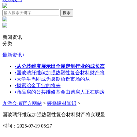
新闻资讯
分类
最新资讯
+
•
从分歧维度展示出全屋定制行业的成长态
•
国玻璃纤维毡加强热塑性复合材料财产将
•
大学生当即成为暑期旅逛市场的从
•
摸索冶金工业的将来
•
商品房的公共维修基金由购房人正在购房
九游会·j9官方网站
>
装修建材知识
>
国玻璃纤维毡加强热塑性复合材料财产将实现显
时间：2025-07-19 05:27